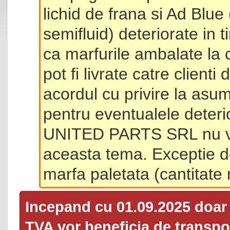
lichid de frana si Ad Blue
semifluid) deteriorate in 
ca marfurile ambalate la 
pot fi livrate catre client
acordul cu privire la asum
pentru eventualele deterio
UNITED PARTS SRL nu va 
aceasta tema. Exceptie d
marfa paletata (cantitat
Incepand cu 01.09.2025 doa
TVA
vor beneficia de transpor