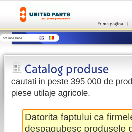
schimba limba
cautati in peste 395 000 de produ
piese utilaje agricole.
Datorita faptului ca firme
despagubesc produsele de 