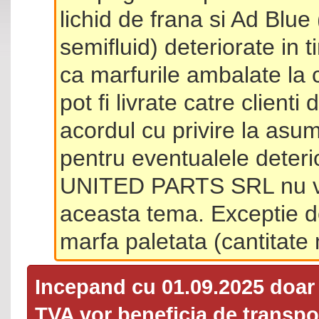
lichid de frana si Ad Blue
semifluid) deteriorate in 
ca marfurile ambalate la 
pot fi livrate catre client
acordul cu privire la asum
pentru eventualele deterio
UNITED PARTS SRL nu va 
aceasta tema. Exceptie d
marfa paletata (cantitat
Incepand cu 01.09.2025 doa
TVA
vor beneficia de transpor