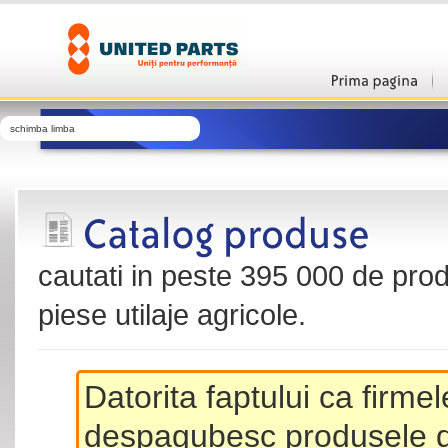
schimba limba
cautati in peste 395 000 de produ
piese utilaje agricole.
Datorita faptului ca firme
despagubesc produsele de 