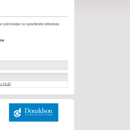
ror cod incepe cu caracterele introduse.
ine
U ULEI