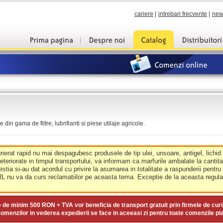
cariere
|
intrebari frecvente
|
new
din gama de filtre, lubrifianti si piese utilaje agricole.
urierat rapid nu mai despagubesc produsele de tip ulei, unsoare, antigel, lichid
deteriorate in timpul transportului, va informam ca marfurile ambalate la cantit
estia si-au dat acordul cu privire la asumarea in totalitate a raspunderii pentru
nu va da curs reclamatiilor pe aceasta tema. Exceptie de la aceasta regula 
e de minim
500 RON + TVA
vor beneficia de transport gratuit prin firmele de curi
omenzilor in vederea expedierii se face in aceeasi zi pentru toate comenzile pl