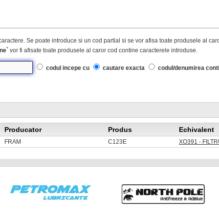
caractere. Se poate introduce si un cod partial si se vor afisa toate produsele al ca
ne`
vor fi afisate toate produsele al caror cod contine caracterele introduse.
codul incepe cu
cautare exacta
codul/denumirea cont
Producator
Produs
Echivalent
FRAM
C123E
XO391 - FILTR