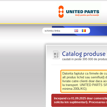
schimba limba
cautati in peste 395 000 de produse 
Datorita faptului ca firmele de c
alt produs lichid sau semifluid) 
livrate catre clienti doar daca ac
la transport. UNITED PARTS SRL 
minima 200L/KG).
Incepand cu 01.09.2025 doar comenzil
solicita km suplimentari). Procesarea c