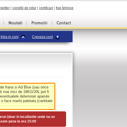
sletter
|
conditii de retur
|
certificari
|
fise tehnice
Intra in cont
Creeaza cont
 de frana si Ad Blue (sau orice
ati mai mici de 18KG/20L pot fi
 eventualele deteriorari aparute
o face marfa paletata (cantitate
erat (doar in localitatile unde nu se
asate pana la ora
15:00