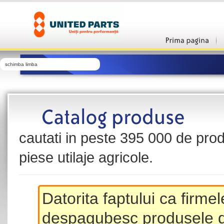
schimba limba
cautati in peste 395 000 de produ
piese utilaje agricole.
Datorita faptului ca firme
despagubesc produsele de 