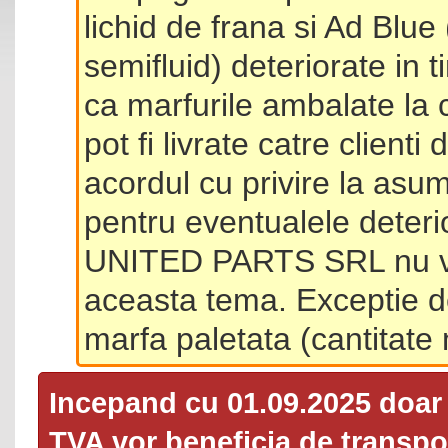
lichid de frana si Ad Blue
semifluid) deteriorate in 
ca marfurile ambalate la 
pot fi livrate catre client
acordul cu privire la asum
pentru eventualele deterio
UNITED PARTS SRL nu va 
aceasta tema. Exceptie d
marfa paletata (cantitat
Incepand cu 01.09.2025 doa
TVA
vor beneficia de transpor