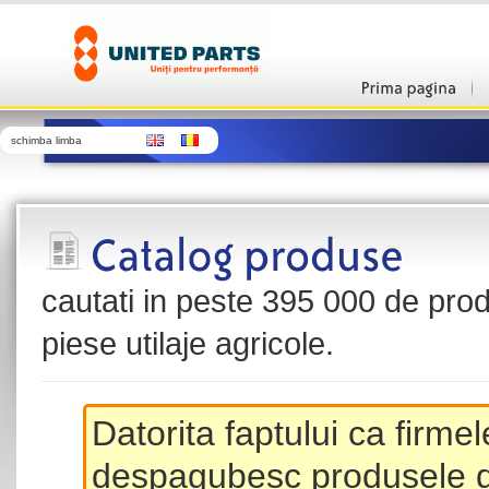
schimba limba
cautati in peste 395 000 de produ
piese utilaje agricole.
Datorita faptului ca firme
despagubesc produsele de 