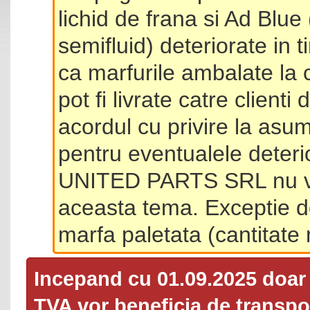
lichid de frana si Ad Blue
semifluid) deteriorate in 
ca marfurile ambalate la 
pot fi livrate catre client
acordul cu privire la asum
pentru eventualele deterio
UNITED PARTS SRL nu va 
aceasta tema. Exceptie d
marfa paletata (cantitat
Incepand cu 01.09.2025 doa
TVA
vor beneficia de transpor