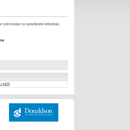
ror cod incepe cu caracterele introduse.
ine
RU AER