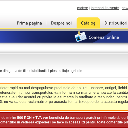
cariere
|
intrebari frecvente
|
new
din gama de filtre, lubrifianti si piese utilaje agricole.
urierat rapid nu mai despagubesc produsele de tip ulei, unsoare, antigel, lichid
deteriorate in timpul transportului, va informam ca marfurile ambalate la cantit
estia si-au dat acordul cu privire la asumarea in totalitate a raspunderii pentru
nu va da curs reclamatiilor pe aceasta tema. Exceptie de la aceasta regula 
e de minim
500 RON + TVA
vor beneficia de transport gratuit prin firmele de curi
omenzilor in vederea expedierii se face in aceeasi zi pentru toate comenzile pl