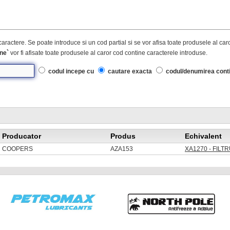
caractere. Se poate introduce si un cod partial si se vor afisa toate produsele al ca
ne`
vor fi afisate toate produsele al caror cod contine caracterele introduse.
codul incepe cu
cautare exacta
codul/denumirea cont
Producator
Produs
Echivalent
COOPERS
AZA153
XA1270 - FILT