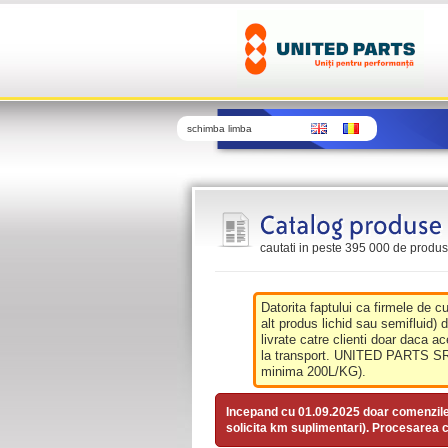
schimba limba
cautati in peste 395 000 de produse 
Datorita faptului ca firmele de c
alt produs lichid sau semifluid) 
livrate catre clienti doar daca ac
la transport. UNITED PARTS SRL 
minima 200L/KG).
Incepand cu 01.09.2025 doar comenzil
solicita km suplimentari). Procesarea c