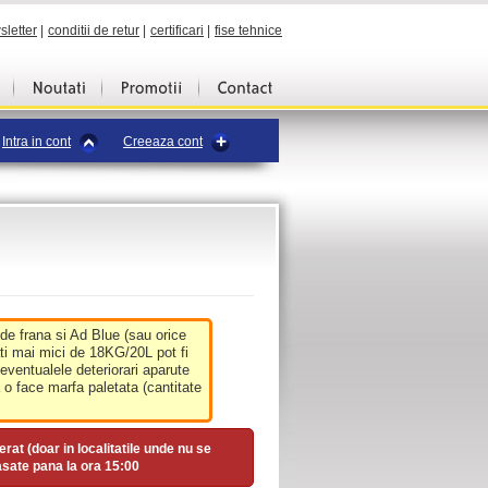
sletter
|
conditii de retur
|
certificari
|
fise tehnice
Intra in cont
Creeaza cont
 de frana si Ad Blue (sau orice
ati mai mici de 18KG/20L pot fi
 eventualele deteriorari aparute
o face marfa paletata (cantitate
erat (doar in localitatile unde nu se
asate pana la ora
15:00