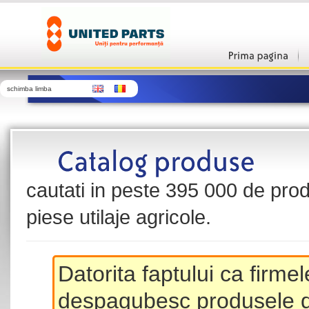
schimba limba
cautati in peste 395 000 de produ
piese utilaje agricole.
Datorita faptului ca firme
despagubesc produsele de 