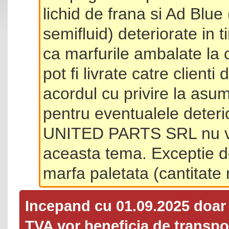
lichid de frana si Ad Blue
semifluid) deteriorate in 
ca marfurile ambalate la 
pot fi livrate catre client
acordul cu privire la asum
pentru eventualele deterio
UNITED PARTS SRL nu va 
aceasta tema. Exceptie d
marfa paletata (cantitat
Incepand cu 01.09.2025 doa
TVA
vor beneficia de transpor