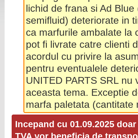
lichid de frana si Ad Blue
semifluid) deteriorate in 
ca marfurile ambalate la 
pot fi livrate catre client
acordul cu privire la asum
pentru eventualele deterio
UNITED PARTS SRL nu va 
aceasta tema. Exceptie d
marfa paletata (cantitat
Incepand cu 01.09.2025 doa
TVA
vor beneficia de transpor