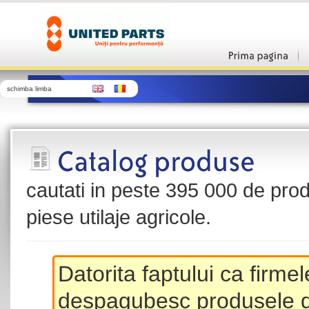
schimba limba
cautati in peste 395 000 de produ
piese utilaje agricole.
Datorita faptului ca firme
despagubesc produsele de 