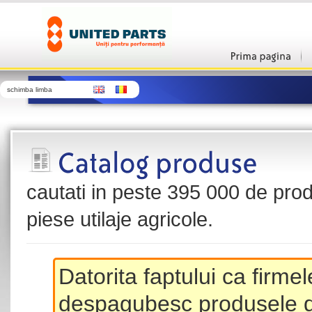
schimba limba
cautati in peste 395 000 de produ
piese utilaje agricole.
Datorita faptului ca firme
despagubesc produsele de 