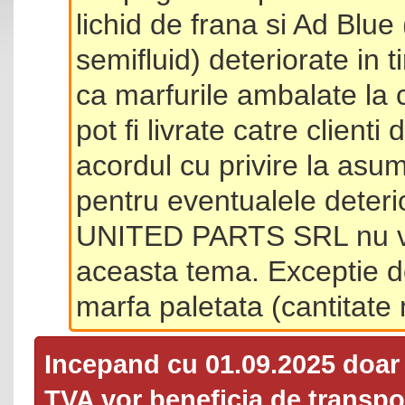
lichid de frana si Ad Blue
semifluid) deteriorate in 
ca marfurile ambalate la 
pot fi livrate catre client
acordul cu privire la asum
pentru eventualele deterio
UNITED PARTS SRL nu va 
aceasta tema. Exceptie d
marfa paletata (cantitat
Incepand cu 01.09.2025 doa
TVA
vor beneficia de transpor