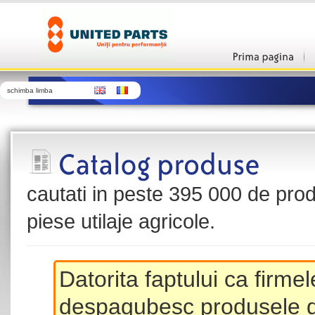
schimba limba
cautati in peste 395 000 de produ
piese utilaje agricole.
Datorita faptului ca firme
despagubesc produsele de 