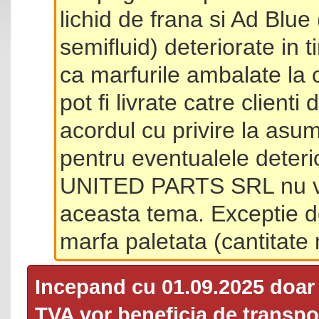
lichid de frana si Ad Blue
semifluid) deteriorate in 
ca marfurile ambalate la 
pot fi livrate catre client
acordul cu privire la asum
pentru eventualele deterio
UNITED PARTS SRL nu va 
aceasta tema. Exceptie d
marfa paletata (cantitat
Incepand cu 01.09.2025 doa
TVA
vor beneficia de transpor