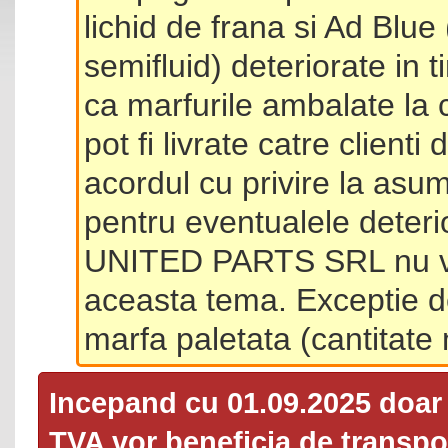
lichid de frana si Ad Blue
semifluid) deteriorate in 
ca marfurile ambalate la 
pot fi livrate catre client
acordul cu privire la asum
pentru eventualele deterio
UNITED PARTS SRL nu va 
aceasta tema. Exceptie d
marfa paletata (cantitat
Incepand cu 01.09.2025 doa
TVA
vor beneficia de transpor