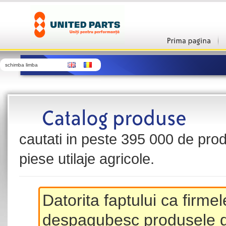
schimba limba
cautati in peste 395 000 de produ
piese utilaje agricole.
Datorita faptului ca firme
despagubesc produsele de 