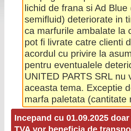
lichid de frana si Ad Blue
semifluid) deteriorate in 
ca marfurile ambalate la 
pot fi livrate catre client
acordul cu privire la asum
pentru eventualele deterio
UNITED PARTS SRL nu va 
aceasta tema. Exceptie d
marfa paletata (cantitat
Incepand cu 01.09.2025 doa
TVA
vor beneficia de transpor