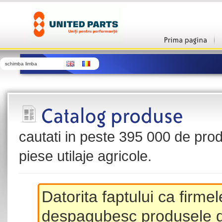
schimba limba
cautati in peste 395 000 de produ
piese utilaje agricole.
Datorita faptului ca firme
despagubesc produsele de 