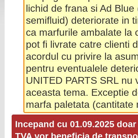
lichid de frana si Ad Blue
semifluid) deteriorate in 
ca marfurile ambalate la 
pot fi livrate catre client
acordul cu privire la asum
pentru eventualele deterio
UNITED PARTS SRL nu va 
aceasta tema. Exceptie d
marfa paletata (cantitat
Incepand cu 01.09.2025 doa
TVA
vor beneficia de transpor