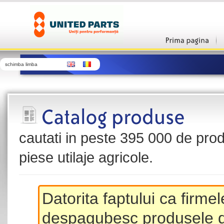
schimba limba
cautati in peste 395 000 de produ
piese utilaje agricole.
Datorita faptului ca firme
despagubesc produsele de 