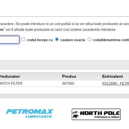
caractere. Se poate introduce si un cod partial si se vor afisa toate produsele al ca
ne`
vor fi afisate toate produsele al caror cod contine caracterele introduse.
codul incepe cu
cautare exacta
codul/denumirea cont
Producator
Produs
Echivalent
MATCH FILTER
987860
XA1268K - FILT