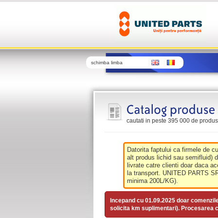
schimba limba
cautati in peste 395 000 de produse 
Datorita faptului ca firmele de c
alt produs lichid sau semifluid) 
livrate catre clienti doar daca ac
la transport. UNITED PARTS SRL 
minima 200L/KG).
Incepand cu 01.09.2025 doar comenzil
solicita km suplimentari). Procesarea c