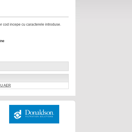
ror cod incepe cu caracterele introduse.
ine
RU AER