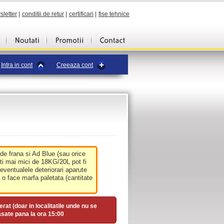
sletter
|
conditii de retur
|
certificari
|
fise tehnice
Intra in cont
Creeaza cont
 de frana si Ad Blue (sau orice
ati mai mici de 18KG/20L pot fi
 eventualele deteriorari aparute
o face marfa paletata (cantitate
erat (doar in localitatile unde nu se
asate pana la ora
15:00