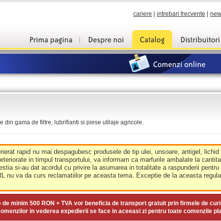
cariere
|
intrebari frecvente
|
new
din gama de filtre, lubrifianti si piese utilaje agricole.
urierat rapid nu mai despagubesc produsele de tip ulei, unsoare, antigel, lichid
deteriorate in timpul transportului, va informam ca marfurile ambalate la cantit
estia si-au dat acordul cu privire la asumarea in totalitate a raspunderii pentru
nu va da curs reclamatiilor pe aceasta tema. Exceptie de la aceasta regula 
e de minim
500 RON + TVA
vor beneficia de transport gratuit prin firmele de curi
omenzilor in vederea expedierii se face in aceeasi zi pentru toate comenzile pl