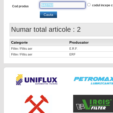
codul incepe 
Cod produs
Numar total articole : 2
Categorie
Producator
Filtre / Filtru aer
E.R.F.
Filtre / Filtru aer
ERF