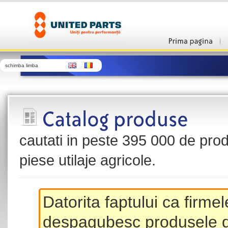
schimba limba
cautati in peste 395 000 de produ
piese utilaje agricole.
Datorita faptului ca firme
despagubesc produsele de 