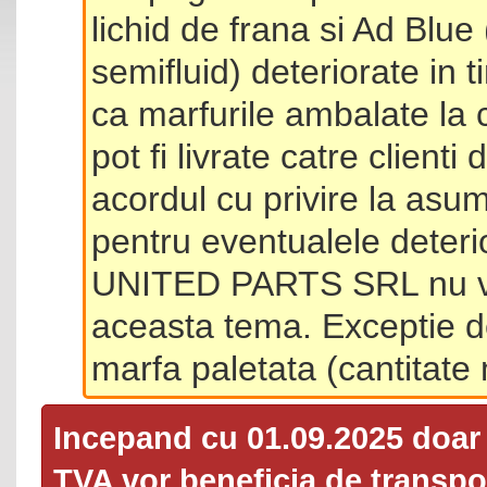
lichid de frana si Ad Blue
semifluid) deteriorate in 
ca marfurile ambalate la 
pot fi livrate catre client
acordul cu privire la asum
pentru eventualele deterio
UNITED PARTS SRL nu va 
aceasta tema. Exceptie d
marfa paletata (cantitat
Incepand cu 01.09.2025 doa
TVA
vor beneficia de transpor