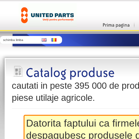
schimba limba
cautati in peste 395 000 de produ
piese utilaje agricole.
Datorita faptului ca firme
despagubesc produsele de 