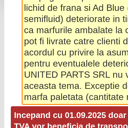
lichid de frana si Ad Blue
semifluid) deteriorate in 
ca marfurile ambalate la 
pot fi livrate catre client
acordul cu privire la asum
pentru eventualele deterio
UNITED PARTS SRL nu va 
aceasta tema. Exceptie d
marfa paletata (cantitat
Incepand cu 01.09.2025 doa
TVA
vor beneficia de transpor