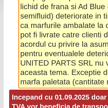
lichid de frana si Ad Blue
semifluid) deteriorate in 
ca marfurile ambalate la 
pot fi livrate catre client
acordul cu privire la asum
pentru eventualele deterio
UNITED PARTS SRL nu va 
aceasta tema. Exceptie d
marfa paletata (cantitat
Incepand cu 01.09.2025 doa
TVA
vor beneficia de transpor