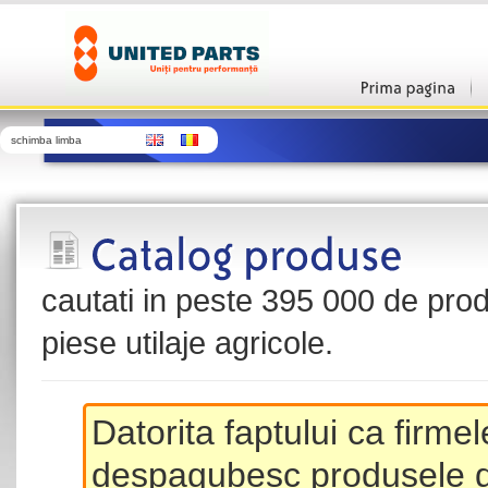
schimba limba
cautati in peste 395 000 de produ
piese utilaje agricole.
Datorita faptului ca firme
despagubesc produsele de 