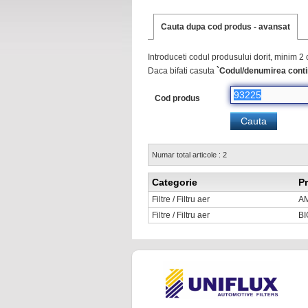
Cauta dupa cod produs - avansat
Introduceti codul produsului dorit, minim 2 
Daca bifati casuta
`Codul/denumirea conti
Cod produs
Numar total articole : 2
Categorie
P
Filtre / Filtru aer
A
Filtre / Filtru aer
BI