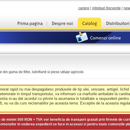
cariere
|
intrebari frecvente
|
new
din gama de filtre, lubrifianti si piese utilaje agricole.
urierat rapid nu mai despagubesc produsele de tip ulei, unsoare, antigel, lichid
deteriorate in timpul transportului, va informam ca marfurile ambalate la cantit
estia si-au dat acordul cu privire la asumarea in totalitate a raspunderii pentru
nu va da curs reclamatiilor pe aceasta tema. Exceptie de la aceasta regula 
e de minim
500 RON + TVA
vor beneficia de transport gratuit prin firmele de curi
omenzilor in vederea expedierii se face in aceeasi zi pentru toate comenzile pl