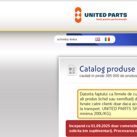
schimba limba
cautati in peste 395 000 de produse 
Datorita faptului ca firmele de c
alt produs lichid sau semifluid) 
livrate catre clienti doar daca ac
la transport. UNITED PARTS SRL 
minima 200L/KG).
Incepand cu 01.09.2025 doar comenzil
solicita km suplimentari). Procesarea c