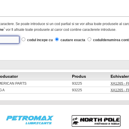
caractere. Se poate introduce si un cod partial si se vor afisa toate produsele al ca
ne`
vor fi afisate toate produsele al caror cod contine caracterele introduse.
codul incepe cu
cautare exacta
codul/denumirea cont
roducator
Produs
Echivale
MERICAN PARTS
93225
XA1265 - 
G A
93225
XA1265 - 