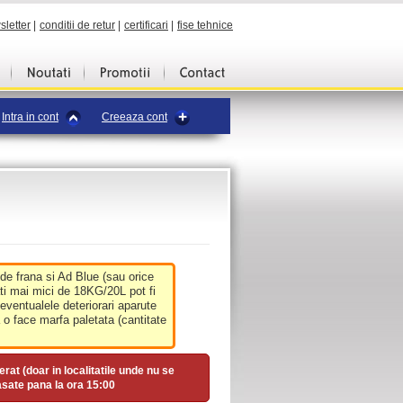
sletter
|
conditii de retur
|
certificari
|
fise tehnice
Intra in cont
Creeaza cont
 de frana si Ad Blue (sau orice
ati mai mici de 18KG/20L pot fi
 eventualele deteriorari aparute
o face marfa paletata (cantitate
erat (doar in localitatile unde nu se
asate pana la ora
15:00