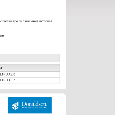
ror cod incepe cu caracterele introduse.
ine
nt
FILTRU AER
FILTRU AER