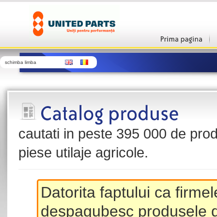
schimba limba
cautati in peste 395 000 de produ
piese utilaje agricole.
Datorita faptului ca firme
despagubesc produsele de 