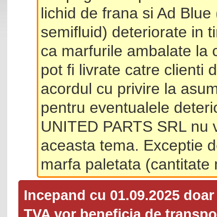
lichid de frana si Ad Blue
semifluid) deteriorate in 
ca marfurile ambalate la 
pot fi livrate catre client
acordul cu privire la asum
pentru eventualele deterio
UNITED PARTS SRL nu va 
aceasta tema. Exceptie d
marfa paletata (cantitat
Incepand cu 01.09.2025 doa
TVA
vor beneficia de transpor