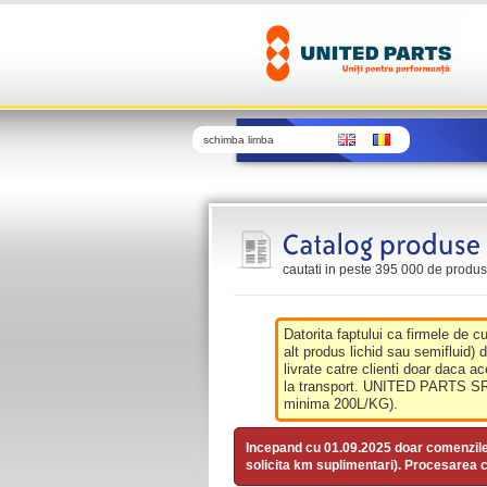
schimba limba
cautati in peste 395 000 de produse 
Datorita faptului ca firmele de c
alt produs lichid sau semifluid) 
livrate catre clienti doar daca ac
la transport. UNITED PARTS SRL 
minima 200L/KG).
Incepand cu 01.09.2025 doar comenzil
solicita km suplimentari). Procesarea c