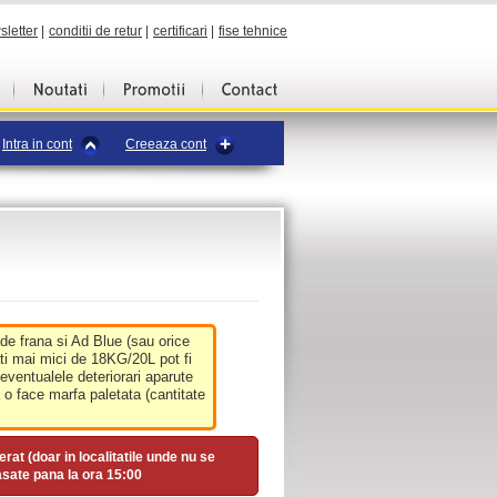
sletter
|
conditii de retur
|
certificari
|
fise tehnice
Intra in cont
Creeaza cont
 de frana si Ad Blue (sau orice
ati mai mici de 18KG/20L pot fi
 eventualele deteriorari aparute
o face marfa paletata (cantitate
erat (doar in localitatile unde nu se
asate pana la ora
15:00