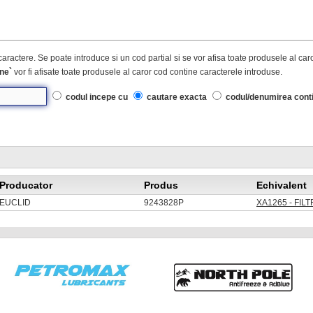
caractere. Se poate introduce si un cod partial si se vor afisa toate produsele al ca
ne`
vor fi afisate toate produsele al caror cod contine caracterele introduse.
codul incepe cu
cautare exacta
codul/denumirea cont
Producator
Produs
Echivalent
EUCLID
9243828P
XA1265 - FIL