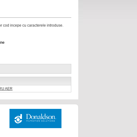
ror cod incepe cu caracterele introduse.
ine
TRU AER