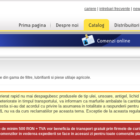
cariere
|
intrebari frecvente
|
new
din gama de filtre, lubrifianti si piese utilaje agricole.
urierat rapid nu mai despagubesc produsele de tip ulei, unsoare, antigel, lichid
deteriorate in timpul transportului, va informam ca marfurile ambalate la cantit
estia si-au dat acordul cu privire la asumarea in totalitate a raspunderii pentru
nu va da curs reclamatiilor pe aceasta tema. Exceptie de la aceasta regula 
e de minim
500 RON + TVA
vor beneficia de transport gratuit prin firmele de curi
omenzilor in vederea expedierii se face in aceeasi zi pentru toate comenzile pl