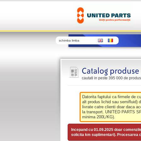
schimba limba
cautati in peste 395 000 de produse 
Datorita faptului ca firmele de c
alt produs lichid sau semifluid) 
livrate catre clienti doar daca ac
la transport. UNITED PARTS SRL 
minima 200L/KG).
Incepand cu 01.09.2025 doar comenzil
solicita km suplimentari). Procesarea c