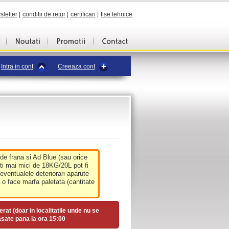
sletter
|
conditii de retur
|
certificari
|
fise tehnice
Intra in cont
Creeaza cont
 de frana si Ad Blue (sau orice
ati mai mici de 18KG/20L pot fi
 eventualele deteriorari aparute
o face marfa paletata (cantitate
erat (doar in localitatile unde nu se
asate pana la ora
15:00