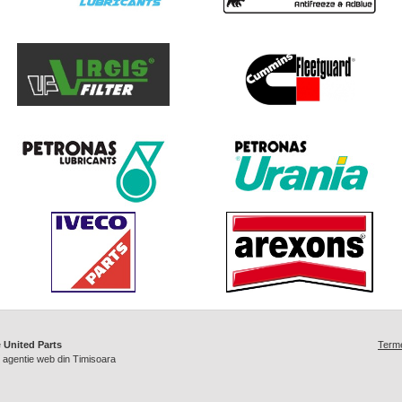
e
United Parts
Termen
/
agentie web din Timisoara