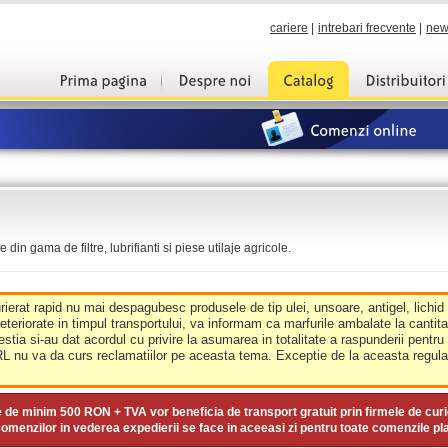
cariere
|
intrebari frecvente
|
new
din gama de filtre, lubrifianti si piese utilaje agricole.
urierat rapid nu mai despagubesc produsele de tip ulei, unsoare, antigel, lichid
deteriorate in timpul transportului, va informam ca marfurile ambalate la cantit
estia si-au dat acordul cu privire la asumarea in totalitate a raspunderii pentru
nu va da curs reclamatiilor pe aceasta tema. Exceptie de la aceasta regula 
e de minim
500 RON + TVA
vor beneficia de transport gratuit prin firmele de curi
omenzilor in vederea expedierii se face in aceeasi zi pentru toate comenzile pl