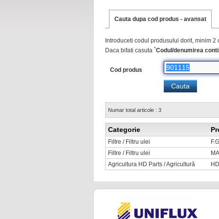
Cauta dupa cod produs - avansat
Introduceti codul produsului dorit, minim 2 
Daca bifati casuta
`Codul/denumirea conti
Cod produs
Numar total articole : 3
Categorie
Pr
Filtre / Filtru ulei
F.
Filtre / Filtru ulei
MA
Agricultura HD Parts / Agricultură
HD