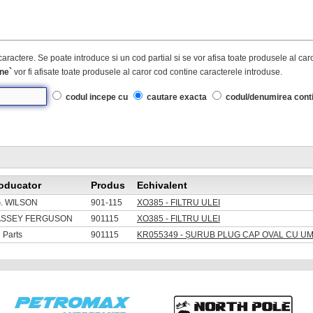
caractere. Se poate introduce si un cod partial si se vor afisa toate produsele al ca
ne`
vor fi afisate toate produsele al caror cod contine caracterele introduse.
codul incepe cu
cautare exacta
codul/denumirea cont
oducator
Produs
Echivalent
G. WILSON
901-115
XO385 - FILTRU ULEI
SSEY FERGUSON
901115
XO385 - FILTRU ULEI
 Parts
901115
KR055349 - ȘURUB PLUG CAP OVAL CU UM