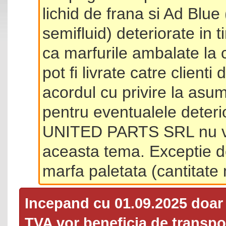
lichid de frana si Ad Blue
semifluid) deteriorate in 
ca marfurile ambalate la 
pot fi livrate catre client
acordul cu privire la asum
pentru eventualele deterio
UNITED PARTS SRL nu va 
aceasta tema. Exceptie d
marfa paletata (cantitat
Incepand cu 01.09.2025 doa
TVA
vor beneficia de transpor