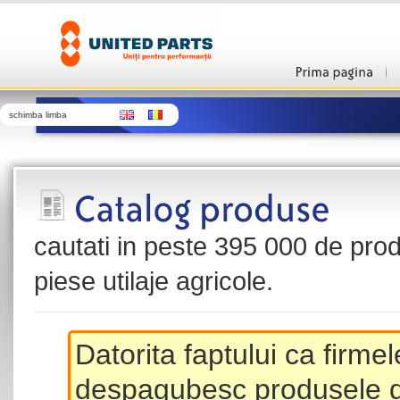
schimba limba
cautati in peste 395 000 de produ
piese utilaje agricole.
Datorita faptului ca firme
despagubesc produsele de 