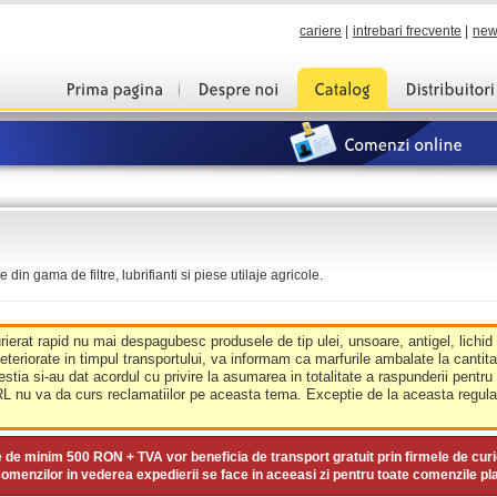
cariere
|
intrebari frecvente
|
new
din gama de filtre, lubrifianti si piese utilaje agricole.
urierat rapid nu mai despagubesc produsele de tip ulei, unsoare, antigel, lichid
deteriorate in timpul transportului, va informam ca marfurile ambalate la cantit
estia si-au dat acordul cu privire la asumarea in totalitate a raspunderii pentru
nu va da curs reclamatiilor pe aceasta tema. Exceptie de la aceasta regula 
e de minim
500 RON + TVA
vor beneficia de transport gratuit prin firmele de curi
omenzilor in vederea expedierii se face in aceeasi zi pentru toate comenzile pl