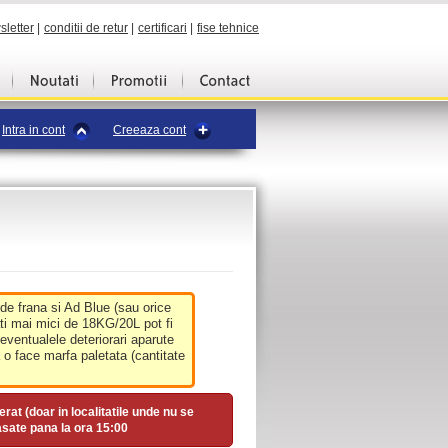
sletter
|
conditii de retur
|
certificari
|
fise tehnice
Intra in cont
Creeaza cont
 de frana si Ad Blue (sau orice
ati mai mici de 18KG/20L pot fi
 eventualele deteriorari aparute
o face marfa paletata (cantitate
erat (doar in localitatile unde nu se
asate pana la ora
15:00