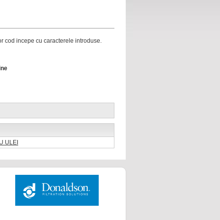
ror cod incepe cu caracterele introduse.
ine
U ULEI