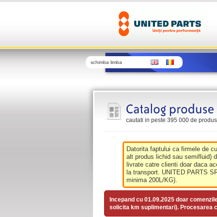
schimba limba
cautati in peste 395 000 de produse 
Datorita faptului ca firmele de c
alt produs lichid sau semifluid) 
livrate catre clienti doar daca ac
la transport. UNITED PARTS SRL 
minima 200L/KG).
Incepand cu 01.09.2025 doar comenzil
solicita km suplimentari). Procesarea c