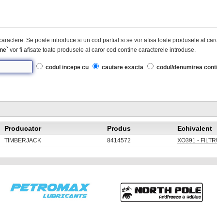
caractere. Se poate introduce si un cod partial si se vor afisa toate produsele al ca
ne`
vor fi afisate toate produsele al caror cod contine caracterele introduse.
codul incepe cu
cautare exacta
codul/denumirea cont
Producator
Produs
Echivalent
TIMBERJACK
8414572
XO391 - FILTR