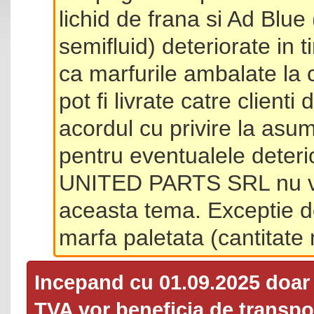
lichid de frana si Ad Blue
semifluid) deteriorate in 
ca marfurile ambalate la 
pot fi livrate catre client
acordul cu privire la asum
pentru eventualele deterio
UNITED PARTS SRL nu va 
aceasta tema. Exceptie d
marfa paletata (cantitat
Incepand cu 01.09.2025 doa
TVA
vor beneficia de transpor