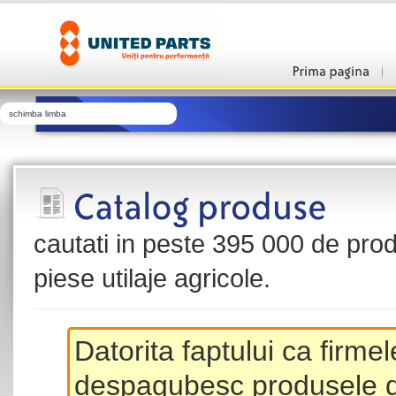
schimba limba
cautati in peste 395 000 de produ
piese utilaje agricole.
Datorita faptului ca firme
despagubesc produsele de 