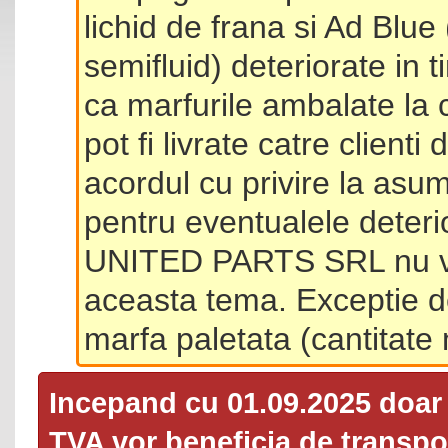
lichid de frana si Ad Blue
semifluid) deteriorate in 
ca marfurile ambalate la 
pot fi livrate catre client
acordul cu privire la asum
pentru eventualele deterio
UNITED PARTS SRL nu va 
aceasta tema. Exceptie d
marfa paletata (cantitat
Incepand cu 01.09.2025 doa
TVA
vor beneficia de transpor