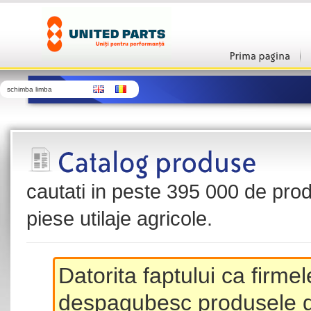
schimba limba
cautati in peste 395 000 de produ
piese utilaje agricole.
Datorita faptului ca firme
despagubesc produsele de 