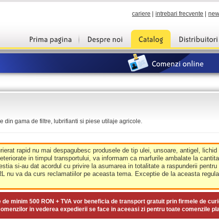
cariere
|
intrebari frecvente
|
new
din gama de filtre, lubrifianti si piese utilaje agricole.
urierat rapid nu mai despagubesc produsele de tip ulei, unsoare, antigel, lichid
deteriorate in timpul transportului, va informam ca marfurile ambalate la cantit
estia si-au dat acordul cu privire la asumarea in totalitate a raspunderii pentru
nu va da curs reclamatiilor pe aceasta tema. Exceptie de la aceasta regula 
e de minim
500 RON + TVA
vor beneficia de transport gratuit prin firmele de curi
omenzilor in vederea expedierii se face in aceeasi zi pentru toate comenzile pl