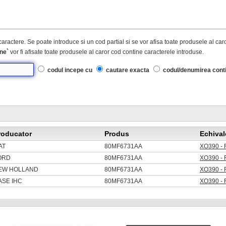
caractere. Se poate introduce si un cod partial si se vor afisa toate produsele al ca
ne`
vor fi afisate toate produsele al caror cod contine caracterele introduse.
codul incepe cu
cautare exacta
codul/denumirea cont
roducator
Produs
Echival
AT
80MF6731AA
XO390 - 
ORD
80MF6731AA
XO390 - 
EW HOLLAND
80MF6731AA
XO390 - 
ASE IHC
80MF6731AA
XO390 - 