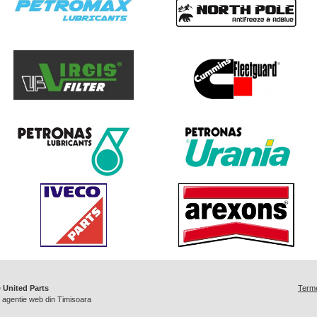
e
United Parts
Termen
/
agentie web din Timisoara