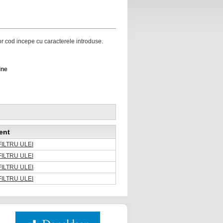
ror cod incepe cu caracterele introduse.
ine
ent
FILTRU ULEI
FILTRU ULEI
FILTRU ULEI
FILTRU ULEI