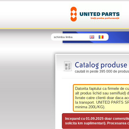
schimba limba
cautati in peste 395 000 de produse 
Datorita faptului ca firmele de c
alt produs lichid sau semifluid) 
livrate catre clienti doar daca ac
la transport. UNITED PARTS SRL 
minima 200L/KG).
Incepand cu 01.09.2025 doar comenzil
solicita km suplimentari). Procesarea c