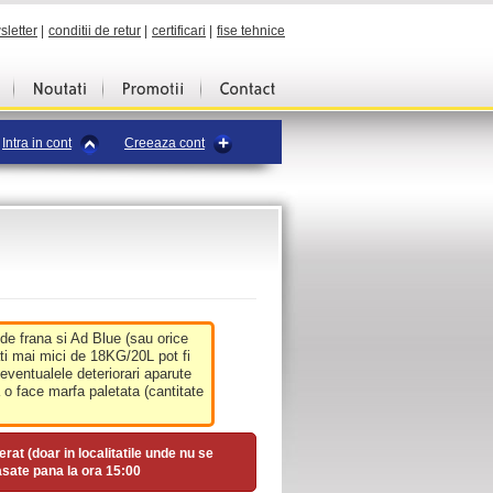
sletter
|
conditii de retur
|
certificari
|
fise tehnice
Intra in cont
Creeaza cont
 de frana si Ad Blue (sau orice
ati mai mici de 18KG/20L pot fi
 eventualele deteriorari aparute
o face marfa paletata (cantitate
erat (doar in localitatile unde nu se
asate pana la ora
15:00