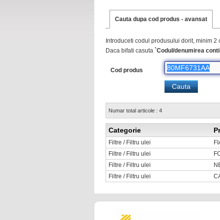
Cauta dupa cod produs - avansat
Introduceti codul produsului dorit, minim 2 
Daca bifati casuta
`Codul/denumirea conti
Cod produs
Numar total articole : 4
Categorie
P
Filtre / Filtru ulei
FI
Filtre / Filtru ulei
F
Filtre / Filtru ulei
N
Filtre / Filtru ulei
C