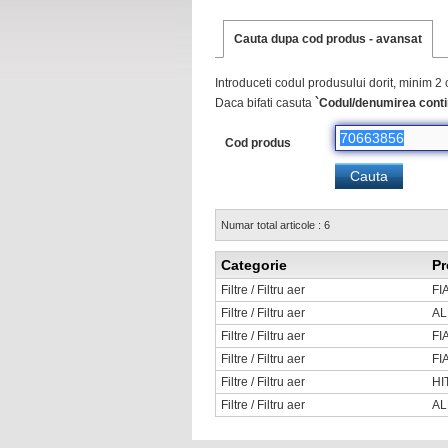
Cauta dupa cod produs - avansat
Introduceti codul produsului dorit, minim 2 
Daca bifati casuta
`Codul/denumirea conti
Cod produs
Numar total articole : 6
Categorie
Pr
Filtre / Filtru aer
FI
Filtre / Filtru aer
AL
Filtre / Filtru aer
FI
Filtre / Filtru aer
FI
Filtre / Filtru aer
HI
Filtre / Filtru aer
AL