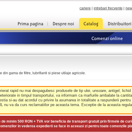
cariere
|
intrebari frecvente
|
new
din gama de filtre, lubrifianti si piese utilaje agricole.
urierat rapid nu mai despagubesc produsele de tip ulei, unsoare, antigel, lichid
deteriorate in timpul transportului, va informam ca marfurile ambalate la cantit
estia si-au dat acordul cu privire la asumarea in totalitate a raspunderii pentru
nu va da curs reclamatiilor pe aceasta tema. Exceptie de la aceasta regula 
e de minim
500 RON + TVA
vor beneficia de transport gratuit prin firmele de curi
omenzilor in vederea expedierii se face in aceeasi zi pentru toate comenzile pl