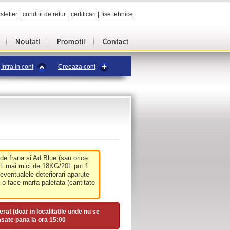
sletter
|
conditii de retur
|
certificari
|
fise tehnice
Intra in cont
Creeaza cont
 de frana si Ad Blue (sau orice
ati mai mici de 18KG/20L pot fi
 eventualele deteriorari aparute
o face marfa paletata (cantitate
erat (doar in localitatile unde nu se
asate pana la ora
15:00