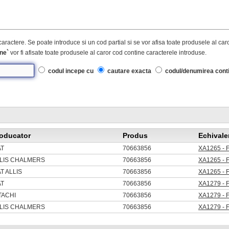
caractere. Se poate introduce si un cod partial si se vor afisa toate produsele al ca
ne`
vor fi afisate toate produsele al caror cod contine caracterele introduse.
codul incepe cu
cautare exacta
codul/denumirea cont
oducator
Produs
Echivale
AT
70663856
XA1265 - 
LIS CHALMERS
70663856
XA1265 - 
AT ALLIS
70663856
XA1265 - 
AT
70663856
XA1279 - 
TACHI
70663856
XA1279 - 
LIS CHALMERS
70663856
XA1279 - 