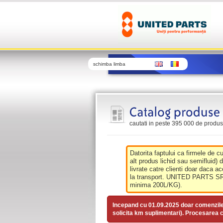
schimba limba
cautati in peste 395 000 de produse 
Datorita faptului ca firmele de c
alt produs lichid sau semifluid) 
livrate catre clienti doar daca ac
la transport. UNITED PARTS SRL 
minima 200L/KG).
Incepand cu 01.09.2025 doar comenzil
solicita km suplimentari). Procesarea c