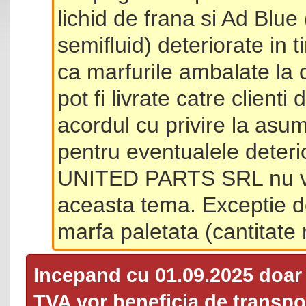
lichid de frana si Ad Blue
semifluid) deteriorate in 
ca marfurile ambalate la 
pot fi livrate catre client
acordul cu privire la asum
pentru eventualele deterio
UNITED PARTS SRL nu va 
aceasta tema. Exceptie d
marfa paletata (cantitat
Incepand cu 01.09.2025 doa
TVA
vor beneficia de transpor