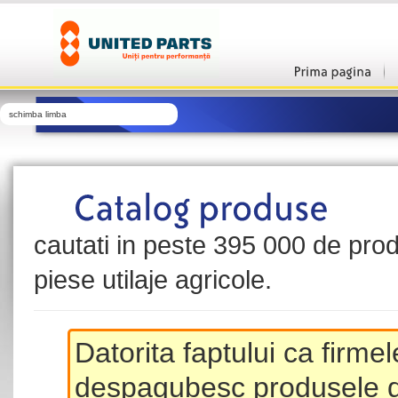
schimba limba
cautati in peste 395 000 de produ
piese utilaje agricole.
Datorita faptului ca firme
despagubesc produsele de 