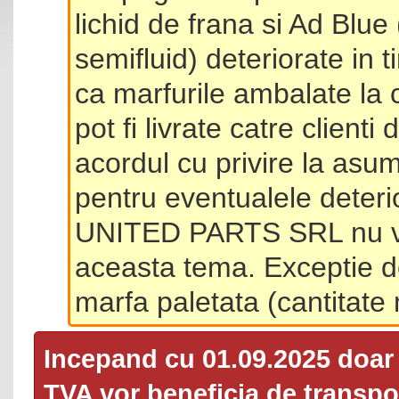
lichid de frana si Ad Blue
semifluid) deteriorate in 
ca marfurile ambalate la 
pot fi livrate catre client
acordul cu privire la asum
pentru eventualele deterio
UNITED PARTS SRL nu va 
aceasta tema. Exceptie d
marfa paletata (cantitat
Incepand cu 01.09.2025 doa
TVA
vor beneficia de transpor