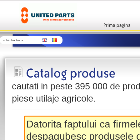
schimba limba
cautati in peste 395 000 de produ
piese utilaje agricole.
Datorita faptului ca firme
despagubesc produsele de 