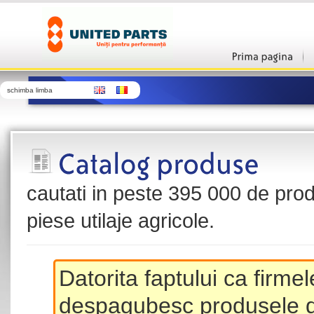
schimba limba
cautati in peste 395 000 de produ
piese utilaje agricole.
Datorita faptului ca firme
despagubesc produsele de 