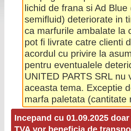
lichid de frana si Ad Blue
semifluid) deteriorate in 
ca marfurile ambalate la 
pot fi livrate catre client
acordul cu privire la asum
pentru eventualele deterio
UNITED PARTS SRL nu va 
aceasta tema. Exceptie d
marfa paletata (cantitat
Incepand cu 01.09.2025 doa
TVA
vor beneficia de transpor