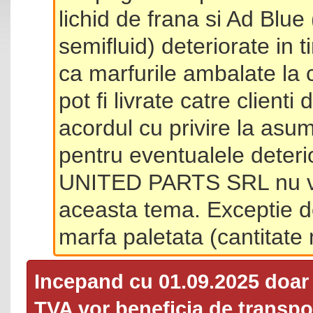
lichid de frana si Ad Blue
semifluid) deteriorate in 
ca marfurile ambalate la 
pot fi livrate catre client
acordul cu privire la asum
pentru eventualele deterio
UNITED PARTS SRL nu va 
aceasta tema. Exceptie d
marfa paletata (cantitat
Incepand cu 01.09.2025 doa
TVA
vor beneficia de transpor