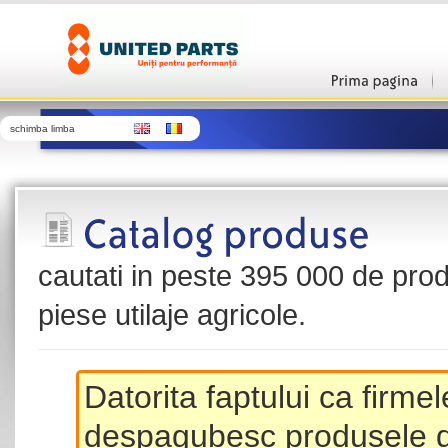
schimba limba
cautati in peste 395 000 de produ
piese utilaje agricole.
Datorita faptului ca firme
despagubesc produsele de 