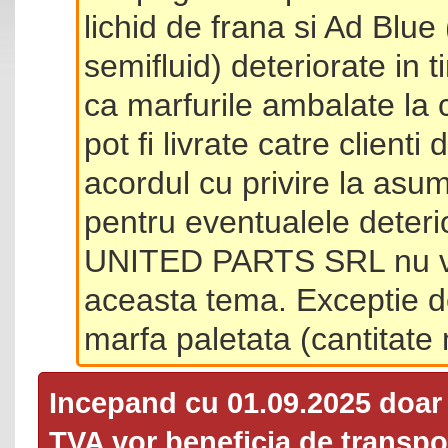
lichid de frana si Ad Blue
semifluid) deteriorate in 
ca marfurile ambalate la 
pot fi livrate catre client
acordul cu privire la asum
pentru eventualele deterio
UNITED PARTS SRL nu va 
aceasta tema. Exceptie d
marfa paletata (cantitat
Incepand cu 01.09.2025 doa
TVA
vor beneficia de transpor