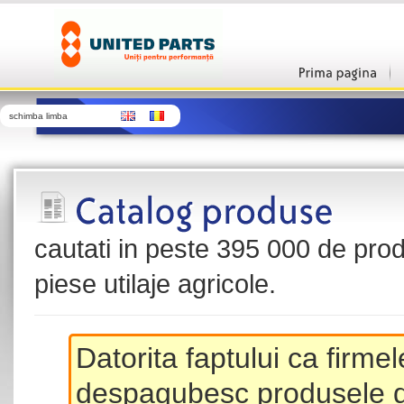
schimba limba
cautati in peste 395 000 de produ
piese utilaje agricole.
Datorita faptului ca firme
despagubesc produsele de 