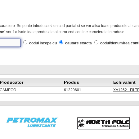
caractere. Se poate introduce si un cod partial si se vor afisa toate produsele al ca
ne`
vor fi afisate toate produsele al caror cod contine caracterele introduse.
codul incepe cu
cautare exacta
codul/denumirea cont
Producator
Produs
Echivalent
CAMECO
61329601
XA1262 - FIL