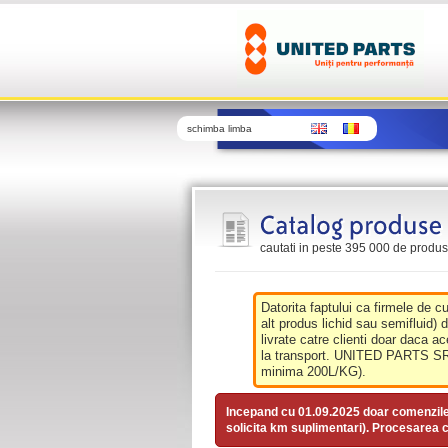
schimba limba
cautati in peste 395 000 de produse 
Datorita faptului ca firmele de c
alt produs lichid sau semifluid) 
livrate catre clienti doar daca ac
la transport. UNITED PARTS SRL 
minima 200L/KG).
Incepand cu 01.09.2025 doar comenzil
solicita km suplimentari). Procesarea c