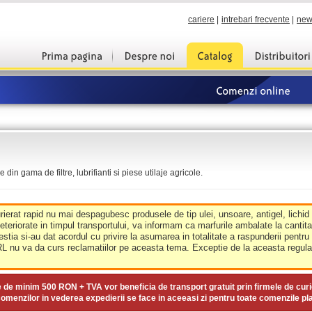
cariere
|
intrebari frecvente
|
new
din gama de filtre, lubrifianti si piese utilaje agricole.
urierat rapid nu mai despagubesc produsele de tip ulei, unsoare, antigel, lichid
deteriorate in timpul transportului, va informam ca marfurile ambalate la cantit
estia si-au dat acordul cu privire la asumarea in totalitate a raspunderii pentru
nu va da curs reclamatiilor pe aceasta tema. Exceptie de la aceasta regula 
e de minim
500 RON + TVA
vor beneficia de transport gratuit prin firmele de curi
omenzilor in vederea expedierii se face in aceeasi zi pentru toate comenzile pl