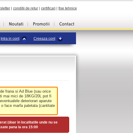
sletter
|
conditii de retur
|
certificari
|
fise tehnice
Intra in cont
Creeaza cont
 de frana si Ad Blue (sau orice
ati mai mici de 18KG/20L pot fi
 eventualele deteriorari aparute
o face marfa paletata (cantitate
erat (doar in localitatile unde nu se
asate pana la ora
15:00