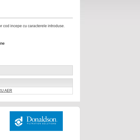
ror cod incepe cu caracterele introduse.
ine
TRU AER