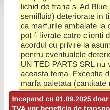
lichid de frana si Ad Blue
semifluid) deteriorate in 
ca marfurile ambalate la 
pot fi livrate catre client
acordul cu privire la asum
pentru eventualele deterio
UNITED PARTS SRL nu va 
aceasta tema. Exceptie d
marfa paletata (cantitat
Incepand cu 01.09.2025 doa
TVA
vor beneficia de transpor