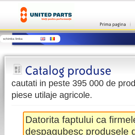
schimba limba
cautati in peste 395 000 de produ
piese utilaje agricole.
Datorita faptului ca firme
despagubesc produsele de 