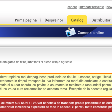
cariere
|
intrebari frecvente
|
new
din gama de filtre, lubrifianti si piese utilaje agricole.
urierat rapid nu mai despagubesc produsele de tip ulei, unsoare, antigel, lichid
deteriorate in timpul transportului, va informam ca marfurile ambalate la cantit
estia si-au dat acordul cu privire la asumarea in totalitate a raspunderii pentru
nu va da curs reclamatiilor pe aceasta tema. Exceptie de la aceasta regula 
e de minim
500 RON + TVA
vor beneficia de transport gratuit prin firmele de curi
omenzilor in vederea expedierii se face in aceeasi zi pentru toate comenzile pl