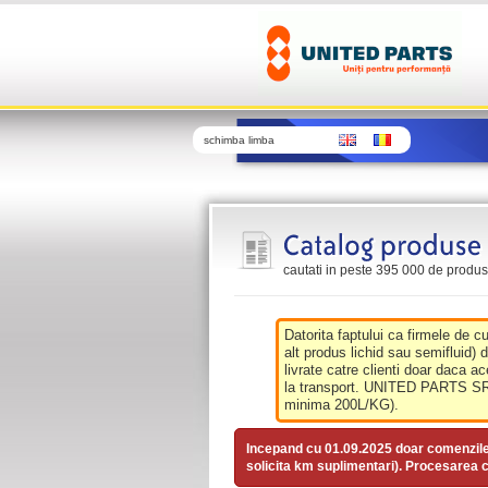
schimba limba
cautati in peste 395 000 de produse 
Datorita faptului ca firmele de c
alt produs lichid sau semifluid) 
livrate catre clienti doar daca ac
la transport. UNITED PARTS SRL 
minima 200L/KG).
Incepand cu 01.09.2025 doar comenzil
solicita km suplimentari). Procesarea c