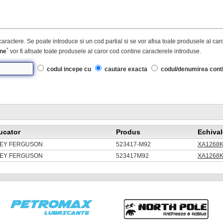
caractere. Se poate introduce si un cod partial si se vor afisa toate produsele al ca
ne`
vor fi afisate toate produsele al caror cod contine caracterele introduse.
codul incepe cu
cautare exacta
codul/denumirea cont
ucator
Produs
Echival
EY FERGUSON
523417-M92
XA1268K
EY FERGUSON
523417M92
XA1268K