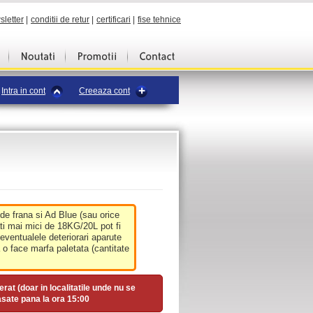
sletter
|
conditii de retur
|
certificari
|
fise tehnice
Intra in cont
Creeaza cont
 de frana si Ad Blue (sau orice
ati mai mici de 18KG/20L pot fi
 eventualele deteriorari aparute
o face marfa paletata (cantitate
erat (doar in localitatile unde nu se
asate pana la ora
15:00