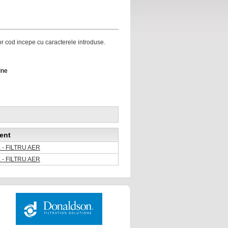
ror cod incepe cu caracterele introduse.
ine
ent
 - FILTRU AER
 - FILTRU AER