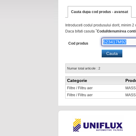
Cauta dupa cod produs - avansat
Introduceti codul produsului dorit, minim 2 
Daca bifati casuta
`Codul/denumirea conti
Cod produs
Numar total articole : 2
Categorie
Prod
Filtre / Filtru aer
MASS
Filtre / Filtru aer
MASS