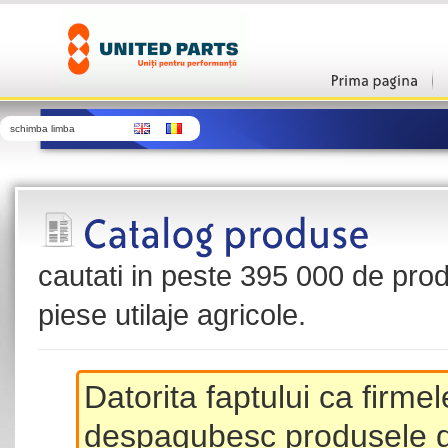
schimba limba
cautati in peste 395 000 de produ
piese utilaje agricole.
Datorita faptului ca firme
despagubesc produsele de 