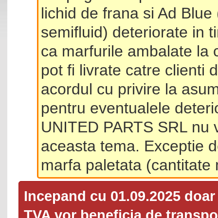
lichid de frana si Ad Blue
semifluid) deteriorate in 
ca marfurile ambalate la 
pot fi livrate catre client
acordul cu privire la asum
pentru eventualele deterio
UNITED PARTS SRL nu va 
aceasta tema. Exceptie d
marfa paletata (cantitat
Incepand cu 01.09.2025 doa
TVA
vor beneficia de transpor