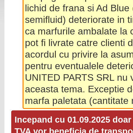
lichid de frana si Ad Blue
semifluid) deteriorate in 
ca marfurile ambalate la 
pot fi livrate catre client
acordul cu privire la asum
pentru eventualele deterio
UNITED PARTS SRL nu va 
aceasta tema. Exceptie d
marfa paletata (cantitat
Incepand cu 01.09.2025 doa
TVA
vor beneficia de transpor