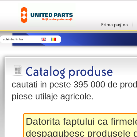
schimba limba
cautati in peste 395 000 de produ
piese utilaje agricole.
Datorita faptului ca firme
despagubesc produsele de 