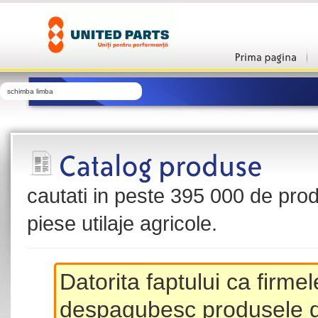
schimba limba
cautati in peste 395 000 de produ
piese utilaje agricole.
Datorita faptului ca firme
despagubesc produsele de 