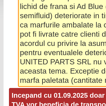
lichid de frana si Ad Blue
semifluid) deteriorate in 
ca marfurile ambalate la 
pot fi livrate catre client
acordul cu privire la asum
pentru eventualele deterio
UNITED PARTS SRL nu va 
aceasta tema. Exceptie d
marfa paletata (cantitat
Incepand cu 01.09.2025 doa
TVA
vor beneficia de transpor