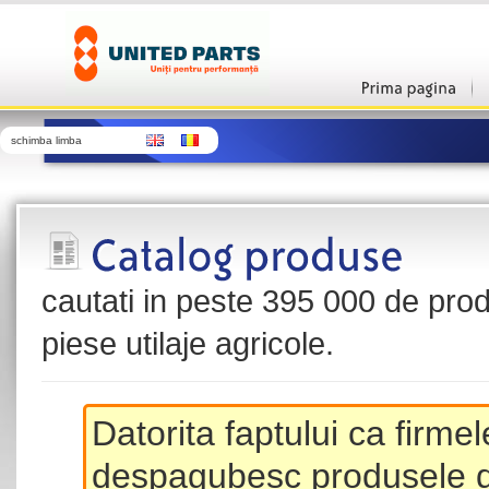
schimba limba
cautati in peste 395 000 de produ
piese utilaje agricole.
Datorita faptului ca firme
despagubesc produsele de 