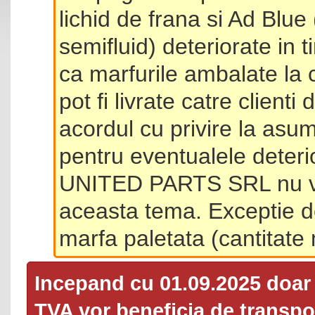
lichid de frana si Ad Blue
semifluid) deteriorate in 
ca marfurile ambalate la 
pot fi livrate catre client
acordul cu privire la asum
pentru eventualele deterio
UNITED PARTS SRL nu va 
aceasta tema. Exceptie d
marfa paletata (cantitat
Incepand cu 01.09.2025 doa
TVA
vor beneficia de transpor