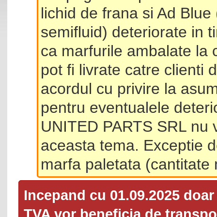
lichid de frana si Ad Blue
semifluid) deteriorate in 
ca marfurile ambalate la 
pot fi livrate catre client
acordul cu privire la asum
pentru eventualele deterio
UNITED PARTS SRL nu va 
aceasta tema. Exceptie d
marfa paletata (cantitat
Incepand cu 01.09.2025 doa
TVA
vor beneficia de transpor