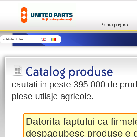
schimba limba
cautati in peste 395 000 de produ
piese utilaje agricole.
Datorita faptului ca firme
despagubesc produsele de 