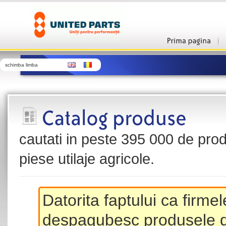
schimba limba
cautati in peste 395 000 de produ
piese utilaje agricole.
Datorita faptului ca firme
despagubesc produsele de 