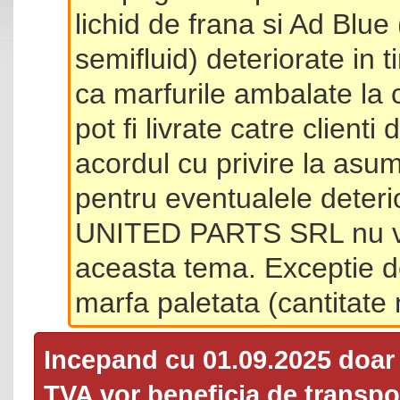
lichid de frana si Ad Blue
semifluid) deteriorate in 
ca marfurile ambalate la 
pot fi livrate catre client
acordul cu privire la asum
pentru eventualele deterio
UNITED PARTS SRL nu va 
aceasta tema. Exceptie d
marfa paletata (cantitat
Incepand cu 01.09.2025 doa
TVA
vor beneficia de transpor