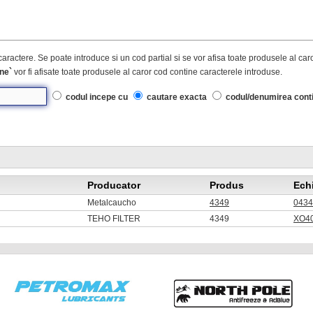
caractere. Se poate introduce si un cod partial si se vor afisa toate produsele al ca
ne`
vor fi afisate toate produsele al caror cod contine caracterele introduse.
codul incepe cu
cautare exacta
codul/denumirea cont
Producator
Produs
Ech
Metalcaucho
4349
0434
TEHO FILTER
4349
XO40