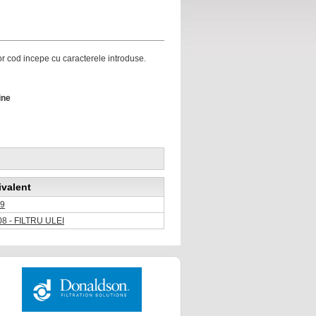
ror cod incepe cu caracterele introduse.
ine
ivalent
9
8 - FILTRU ULEI