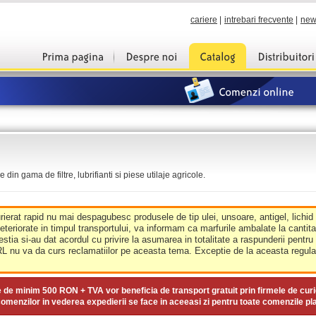
cariere
|
intrebari frecvente
|
new
din gama de filtre, lubrifianti si piese utilaje agricole.
urierat rapid nu mai despagubesc produsele de tip ulei, unsoare, antigel, lichid
deteriorate in timpul transportului, va informam ca marfurile ambalate la cantit
estia si-au dat acordul cu privire la asumarea in totalitate a raspunderii pentru
nu va da curs reclamatiilor pe aceasta tema. Exceptie de la aceasta regula 
e de minim
500 RON + TVA
vor beneficia de transport gratuit prin firmele de curi
omenzilor in vederea expedierii se face in aceeasi zi pentru toate comenzile pl