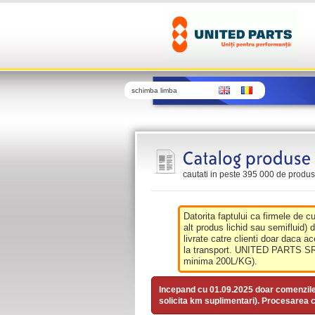
schimba limba
cautati in peste 395 000 de produse 
Datorita faptului ca firmele de c
alt produs lichid sau semifluid) 
livrate catre clienti doar daca ac
la transport. UNITED PARTS SRL 
minima 200L/KG).
Incepand cu 01.09.2025 doar comenzil
solicita km suplimentari). Procesarea c