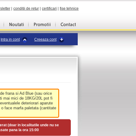
sletter
|
conditii de retur
|
certificari
|
fise tehnice
Intra in cont
Creeaza cont
 de frana si Ad Blue (sau orice
ati mai mici de 18KG/20L pot fi
 eventualele deteriorari aparute
o face marfa paletata (cantitate
erat (doar in localitatile unde nu se
asate pana la ora
15:00