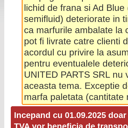
lichid de frana si Ad Blue
semifluid) deteriorate in 
ca marfurile ambalate la 
pot fi livrate catre client
acordul cu privire la asum
pentru eventualele deterio
UNITED PARTS SRL nu va 
aceasta tema. Exceptie d
marfa paletata (cantitat
Incepand cu 01.09.2025 doa
TVA
vor beneficia de transpor