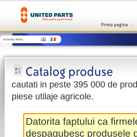
schimba limba
cautati in peste 395 000 de produ
piese utilaje agricole.
Datorita faptului ca firme
despagubesc produsele de 