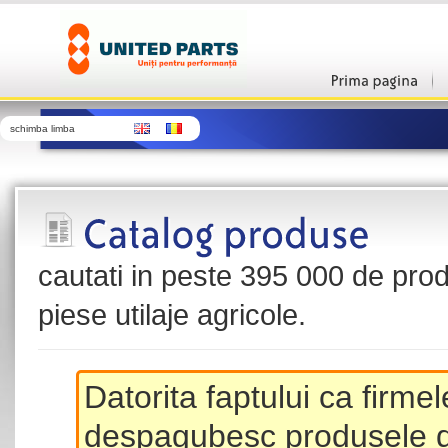
schimba limba
cautati in peste 395 000 de produ
piese utilaje agricole.
Datorita faptului ca firme
despagubesc produsele de 