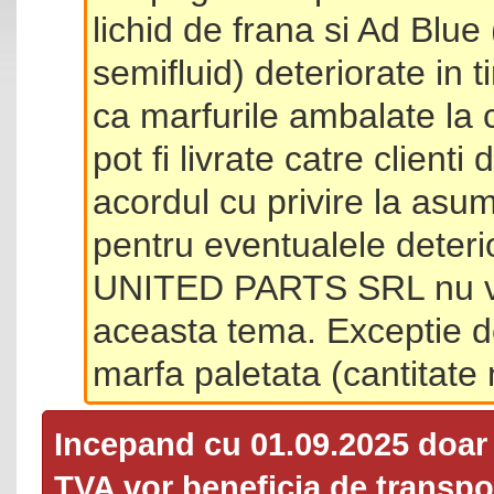
lichid de frana si Ad Blue
semifluid) deteriorate in 
ca marfurile ambalate la 
pot fi livrate catre client
acordul cu privire la asum
pentru eventualele deterio
UNITED PARTS SRL nu va 
aceasta tema. Exceptie d
marfa paletata (cantitat
Incepand cu 01.09.2025 doa
TVA
vor beneficia de transpor