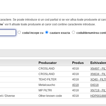
caractere. Se poate introduce si un cod partial si se vor afisa toate produsele al ca
ne`
vor fi afisate toate produsele al caror cod contine caracterele introduse.
codul incepe cu
cautare exacta
codul/denumirea cont
Producator
Produs
Echivalen
CROSLAND
4018
XN497 - F
CROSLAND
4018
XN634 - F
TEHO FILTER
4018
XO40 - FIL
Metalcaucho
4018
04018
MP FILTRI
4018
XN719 - F
ii / Diverse
Other known code
4018
HDP001888