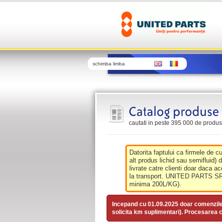
schimba limba
cautati in peste 395 000 de produse 
Datorita faptului ca firmele de c
alt produs lichid sau semifluid) 
livrate catre clienti doar daca ac
la transport. UNITED PARTS SRL 
minima 200L/KG).
Incepand cu 01.09.2025 doar comenzil
solicita km suplimentari). Procesarea c