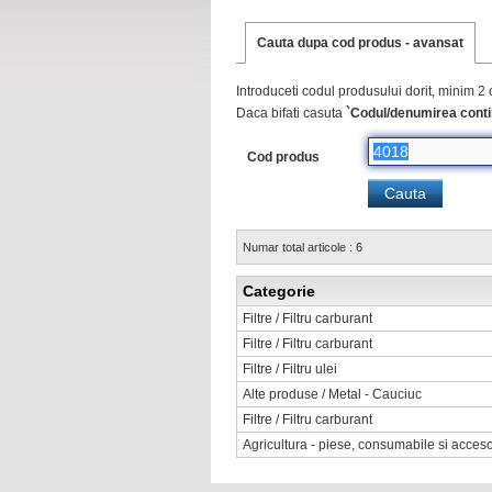
Cauta dupa cod produs - avansat
Introduceti codul produsului dorit, minim 2 
Daca bifati casuta
`Codul/denumirea conti
Cod produs
Numar total articole : 6
Categorie
Filtre / Filtru carburant
Filtre / Filtru carburant
Filtre / Filtru ulei
Alte produse / Metal - Cauciuc
Filtre / Filtru carburant
Agricultura - piese, consumabile si accesor