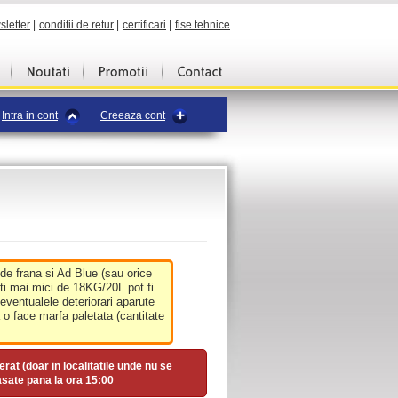
sletter
|
conditii de retur
|
certificari
|
fise tehnice
Intra in cont
Creeaza cont
 de frana si Ad Blue (sau orice
ati mai mici de 18KG/20L pot fi
 eventualele deteriorari aparute
o face marfa paletata (cantitate
erat (doar in localitatile unde nu se
asate pana la ora
15:00