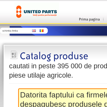
schimba limba
cautati in peste 395 000 de produ
piese utilaje agricole.
Datorita faptului ca firme
despagubesc produsele de 