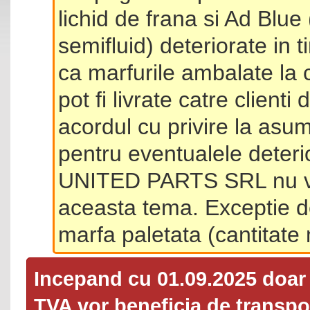
lichid de frana si Ad Blue
semifluid) deteriorate in 
ca marfurile ambalate la 
pot fi livrate catre client
acordul cu privire la asum
pentru eventualele deterio
UNITED PARTS SRL nu va 
aceasta tema. Exceptie d
marfa paletata (cantitat
Incepand cu 01.09.2025 doa
TVA
vor beneficia de transpor