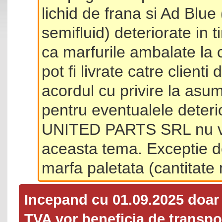
lichid de frana si Ad Blue
semifluid) deteriorate in 
ca marfurile ambalate la 
pot fi livrate catre client
acordul cu privire la asum
pentru eventualele deterio
UNITED PARTS SRL nu va 
aceasta tema. Exceptie d
marfa paletata (cantitat
Incepand cu 01.09.2025 doa
TVA
vor beneficia de transpor