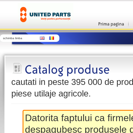
schimba limba
cautati in peste 395 000 de produ
piese utilaje agricole.
Datorita faptului ca firme
despagubesc produsele de 