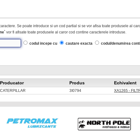
caractere. Se poate introduce si un cod partial si se vor afisa toate produsele al ca
ne`
vor fi afisate toate produsele al caror cod contine caracterele introduse.
codul incepe cu
cautare exacta
codul/denumirea cont
Producator
Produs
Echivalent
CATERPILLAR
3I0794
XA1265 - FIL