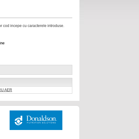
ror cod incepe cu caracterele introduse.
ine
TRU AER