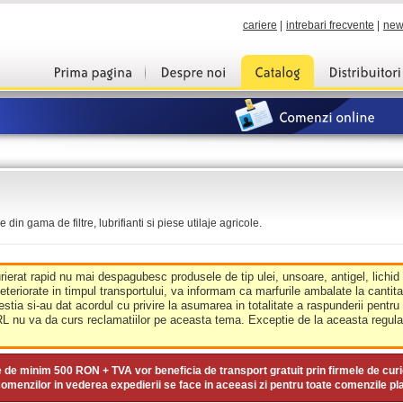
cariere
|
intrebari frecvente
|
new
din gama de filtre, lubrifianti si piese utilaje agricole.
urierat rapid nu mai despagubesc produsele de tip ulei, unsoare, antigel, lichid
deteriorate in timpul transportului, va informam ca marfurile ambalate la cantit
estia si-au dat acordul cu privire la asumarea in totalitate a raspunderii pentru
nu va da curs reclamatiilor pe aceasta tema. Exceptie de la aceasta regula 
e de minim
500 RON + TVA
vor beneficia de transport gratuit prin firmele de curi
omenzilor in vederea expedierii se face in aceeasi zi pentru toate comenzile pl