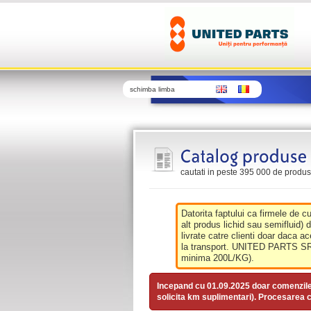
schimba limba
cautati in peste 395 000 de produse 
Datorita faptului ca firmele de c
alt produs lichid sau semifluid) 
livrate catre clienti doar daca ac
la transport. UNITED PARTS SRL 
minima 200L/KG).
Incepand cu 01.09.2025 doar comenzil
solicita km suplimentari). Procesarea c