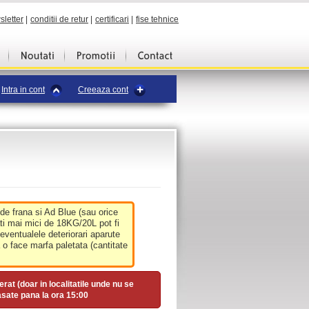
sletter
|
conditii de retur
|
certificari
|
fise tehnice
Intra in cont
Creeaza cont
 de frana si Ad Blue (sau orice
ati mai mici de 18KG/20L pot fi
 eventualele deteriorari aparute
o face marfa paletata (cantitate
erat (doar in localitatile unde nu se
asate pana la ora
15:00