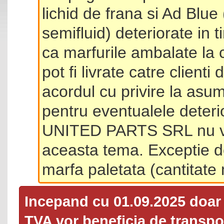
lichid de frana si Ad Blue
semifluid) deteriorate in 
ca marfurile ambalate la 
pot fi livrate catre client
acordul cu privire la asum
pentru eventualele deterio
UNITED PARTS SRL nu va 
aceasta tema. Exceptie d
marfa paletata (cantitat
Incepand cu 01.09.2025 doa
TVA
vor beneficia de transpor