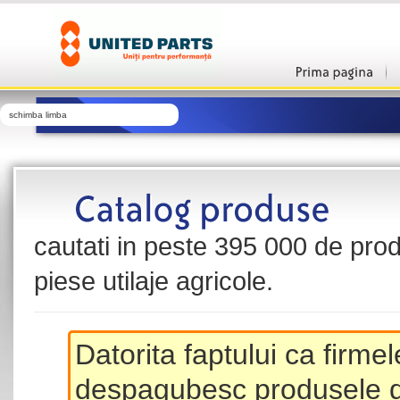
schimba limba
cautati in peste 395 000 de produ
piese utilaje agricole.
Datorita faptului ca firme
despagubesc produsele de 