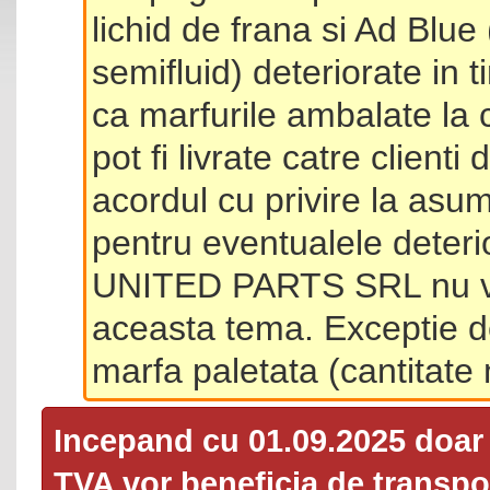
lichid de frana si Ad Blue
semifluid) deteriorate in 
ca marfurile ambalate la 
pot fi livrate catre client
acordul cu privire la asum
pentru eventualele deterio
UNITED PARTS SRL nu va 
aceasta tema. Exceptie d
marfa paletata (cantitat
Incepand cu 01.09.2025 doa
TVA
vor beneficia de transpor