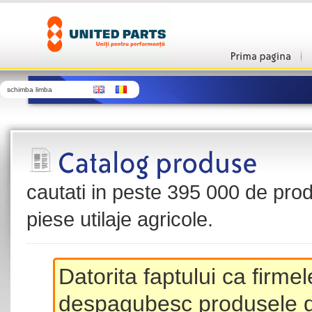
schimba limba
cautati in peste 395 000 de produ
piese utilaje agricole.
Datorita faptului ca firme
despagubesc produsele de 